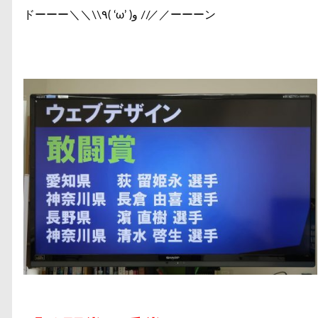
ドーーー＼＼\\٩( ‘ω’ )و //／／ーーーン