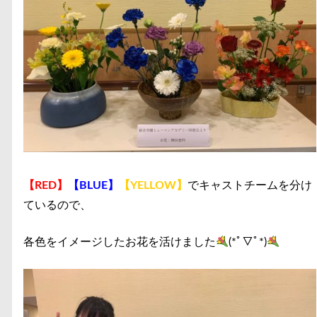
【RED】
【BLUE】
【YELLOW】
でキャストチームを分け
ているので、
各色をイメージしたお花を活けました
(*ﾟ▽ﾟ*)