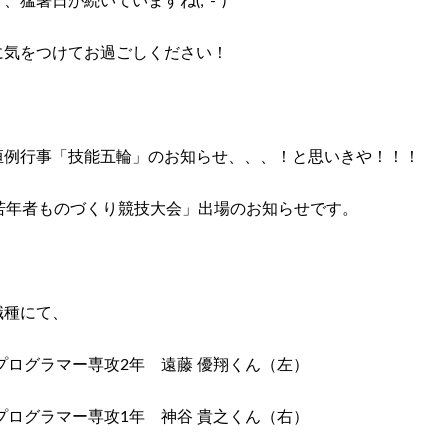
猛暑日が続いていますね(;´-`)
に気をつけてお過ごしください！
恒例行事「技能五輪」のお知らせ、、、！と思いきや！！！
若年者ものづくり競技大会」出場のお知らせです。
職種にて、
プログラマー専攻2年 遠藤 優翔くん（左）
プログラマー専攻1年 神谷 貴之くん（右）