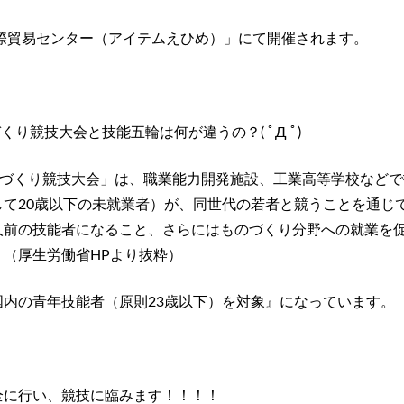
国際貿易センター（アイテムえひめ）」にて開催されます。
くり競技大会と技能五輪は何が違うの？( ﾟД ﾟ)
のづくり競技大会」は、職業能力開発施設、工業高等学校などで
して20歳以下の未就業者）が、同世代の若者と競うことを通じ
人前の技能者になること、さらにはものづくり分野への就業を
（厚生労働省HPより抜粋）
国内の青年技能者（原則23歳以下）を対象』になっています。
全に行い、競技に臨みます！！！！