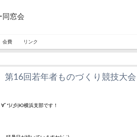
ー同窓会
会費
リンク
】第16回若年者ものづくり競技大会
ﾟ∀ﾟ*)ﾉ彡|Ю横浜支部です！