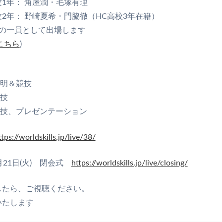
1年： 角屋潤・毛塚有理
2年： 野崎夏希・門脇徹（HC高校3年在籍）
団の一員として出場します
こちら
)
 説明＆競技
競技
 競技、プレゼンテーション
ttps://worldskills.jp/live/38/
月21日(火) 閉会式
https://worldskills.jp/live/closing/
したら、ご視聴ください。
いたします