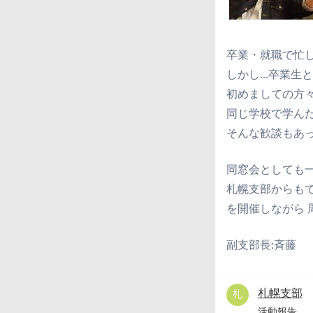
卒業・就職で忙
しかし…卒業生
初めましての方
同じ学校で学ん
そんな歓談もあっ
同窓会としても
札幌支部からも
を開催しながら 
副支部長:斉藤
札幌支部
活動報告