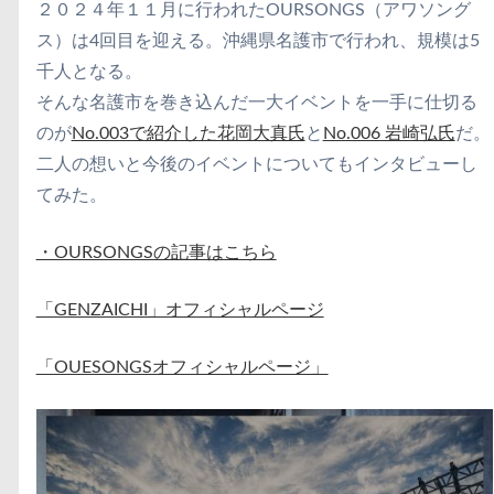
２０２４年１１月に行われたOURSONGS（アワソング
ス）は4回目を迎える。沖縄県名護市で行われ、規模は5
千人となる。
そんな名護市を巻き込んだ一大イベントを一手に仕切る
のが
No.003で紹介した花岡大真氏
と
No.006 岩崎弘氏
だ。
二人の想いと今後のイベントについてもインタビューし
てみた。
・OURSONGSの記事はこちら
「GENZAICHI」オフィシャルページ
「OUESONGSオフィシャルページ」