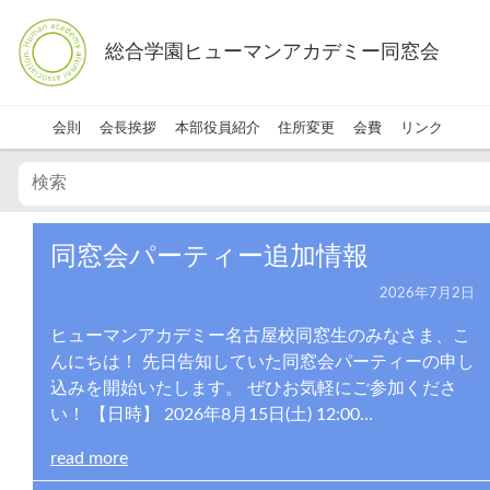
総合学園ヒューマンアカデミー同窓会
会則
会長挨拶
本部役員紹介
住所変更
会費
リンク
同窓会パーティー追加情報
2026年7月2日
ヒューマンアカデミー名古屋校同窓生のみなさま、こ
んにちは！ 先日告知していた同窓会パーティーの申し
込みを開始いたします。 ぜひお気軽にご参加くださ
い！ 【日時】 2026年8月15日(土) 12:00…
read more