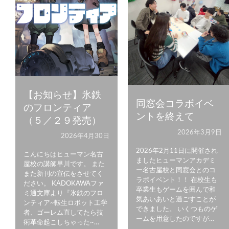
【お知らせ】氷鉄
同窓会コラボイベ
のフロンティア
ントを終えて
（５／２９発売）
2026年3月9日
2026年4月30日
2026年2月11日に開催され
こんにちはヒューマン名古
ましたヒューマンアカデミ
屋校の講師早川です。 また
ー名古屋校と同窓会とのコ
また新刊の宣伝をさせてく
ラボイベント！！ 在校生も
ださい。 KADOKAWAファ
卒業生もゲームを囲んで和
ミ通文庫より『氷鉄のフロ
気あいあいと過ごすことが
ンティア~転生ロボット工学
できました。 いくつものゲ
者、ゴーレム直してたら技
ームを用意したのですが…
術革命起こしちゃった~…