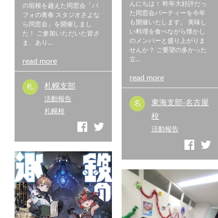
んにちは！ 昨年大好評だっ
の垣根を越えた同窓会「パ
た同窓会パーティーを今年
フォの青春 スタジオさよな
も開催いたします。 美味し
ら同窓会」を開催しまし
い料理を食べながら懐かし
た！ ご参加いただいた皆さ
のメンバーと盛り上がりま
ま、あり…
せんか？ ご要望の多かった
立…
read more
read more
札幌支部
活動報告
東海支部-名古屋
札幌校
校
活動報告