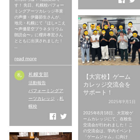
す！ 先日、札幌校パフォー
ミングアーツカレッジ卒業
の声優・伊藤節生さんが、
地元・札幌にて『ほし×こえ
〜声優星空プラネタリウム
朗読会〜』に櫻井孝宏さん
とともに出演されました！
…
read more
札幌支部
【大宮校】ゲーム
活動報告
カレッジ交流会を
パフォーミングア
サポート！
ーツカレッジ
,
札
2025年9月1日
幌校
2025年8月18日、大宮校ゲ
ームカレッジにて、在校生
交流会が行われました！ こ
の交流会は、学内イベント
「ゲームジャム」に向け