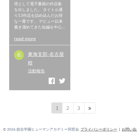
塔として電子書籍の作品集
を出しました。 タイトル通
り13作品を詰め込んだお得
な一冊です。 デビュー以来
書き溜めてきた短編を中心…
read more
東海支部-名古屋
校
活動報告
1
2
3
© 2026 総合学園ヒューマンアカデミー同窓会.
プライバシーポリシー
お問い合