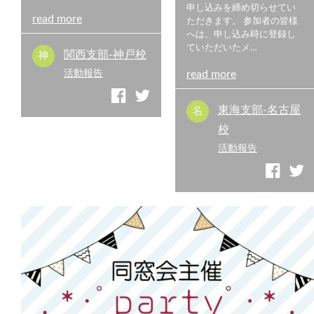
申し込みを締め切らせてい
read more
ただきます。 参加者の皆様
へは、申し込み時に登録し
ていただいたメ…
関西支部-神戸校
活動報告
read more
東海支部-名古屋
校
活動報告