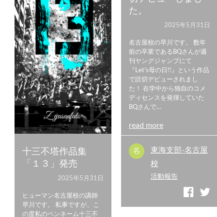
た。
2025年5月31日
名古屋校の早川です。 数年
前の卒業であるBQさんが週
刊ヤングジャンプにて
『Let’s母の日!!』という作品
で読切デビューされまし
た！ 在学中から独自のコメ
ディセンスを発揮していた
BQさんで…
read more
東海支部-名古屋
十三不塔作品集
「１３」発売
校
活動報告
2025年5月31日
ヒューマン名古屋校の講師
早川です。 私事ですが、こ
の度私のペンネーム十三不