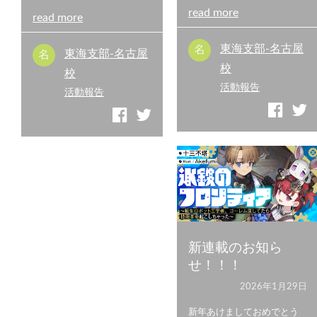
read more
read more
東海支部-名古屋
東海支部-名古屋
校
校
活動報告
活動報告
新連載のお知ら
せ！！！
2026年1月29日
新年あけましておめでとう