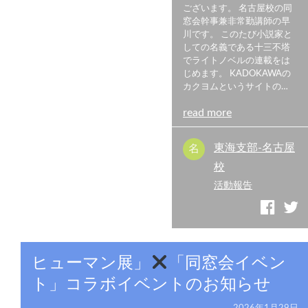
ございます。 名古屋校の同
窓会幹事兼非常勤講師の早
川です。 このたび小説家と
しての名義である十三不塔
でライトノベルの連載をは
じめます。 KADOKAWAの
カクヨムというサイトの…
read more
東海支部-名古屋
校
活動報告
ヒューマン展」
「同窓会イベン
ト」コラボイベントのお知らせ
2026年1月29日