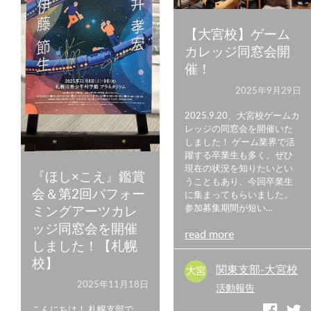
【大宮校】ゲーム
カレッジ同窓会開
催！
2025年9月29日
2025.9.20、大宮校ゲームカ
レッジの同窓会を開催いた
しました！ ゲーム業界で活
躍する卒業生も多く、ぜひ
現在の状況を知りたいとい
『ほし×こえ』鑑賞
うこともあり、今回卒業生
会＆第2回パフォー
に集まってもらいました。
参加募集期間が短い…
ミングアーツカレ
ッジ同窓会を開催
read more
しました！【札幌
校】
関東支部-大宮校
2025年11月18日
活動報告
こんにちは！ 札幌支部で