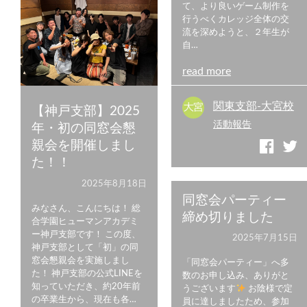
て、より良いゲーム制作を
行うべくカレッジ全体の交
流を深めようと、２年生が
自…
read more
関東支部-大宮校
【神戸支部】2025
活動報告
年・初の同窓会懇
親会を開催しまし
た！！
2025年8月18日
同窓会パーティー
みなさん、こんにちは！ 総
締め切りました
合学園ヒューマンアカデミ
ー神戸支部です！ この度、
2025年7月15日
神戸支部として「初」の同
窓会懇親会を実施しまし
「同窓会パーティー」へ多
た！ 神戸支部の公式LINEを
数のお申し込み、ありがと
知っていただき、約20年前
うございます
お陰様で定
の卒業生から、現在も各…
員に達しましたため、参加